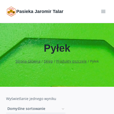
Przejdź
Pasieka Jaromir Talar
do
treści
Pyłek
Strona Główna
/
Sklep
/
Produkty pszczele
/
Pyłek
Wyświetlanie jednego wyniku