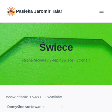
Przejdź
Pasieka Jaromir Talar
do
treści
Świece
Strona Główna
/
Sklep
/
Świece
- Strona 4
Wyświetlanie 37–48 z 53 wyników