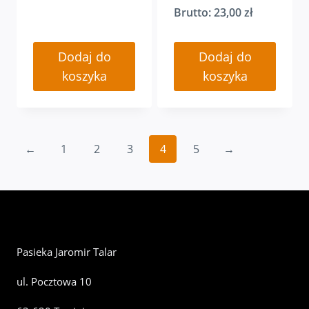
Brutto:
23,00
zł
Dodaj do
Dodaj do
koszyka
koszyka
←
1
2
3
4
5
→
Pasieka Jaromir Talar
ul. Pocztowa 10