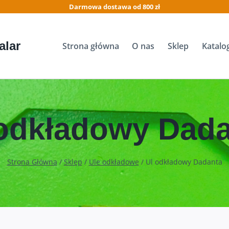
Darmowa dostawa od 800 zł
alar
Strona główna
O nas
Sklep
Katalo
odkładowy Dad
Strona Główna
/
Sklep
/
Ule odkładowe
/
Ul odkładowy Dadanta