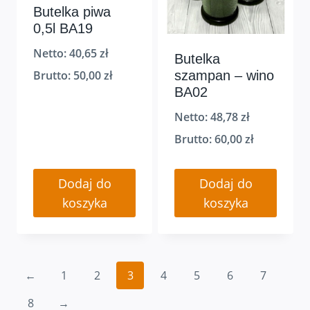
Butelka piwa
0,5l BA19
Netto:
40,65
zł
Butelka
szampan – wino
Brutto:
50,00
zł
BA02
Netto:
48,78
zł
Brutto:
60,00
zł
Dodaj do
Dodaj do
koszyka
koszyka
←
1
2
3
4
5
6
7
8
→