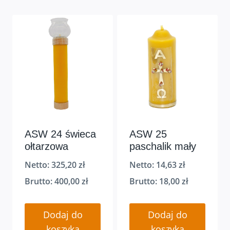
ASW 24 świeca
ASW 25
ołtarzowa
paschalik mały
Netto:
325,20
zł
Netto:
14,63
zł
Brutto:
400,00
zł
Brutto:
18,00
zł
Dodaj do
Dodaj do
koszyka
koszyka