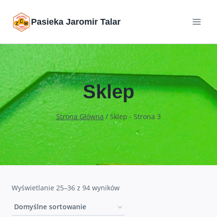
Przejdź
Pasieka Jaromir Talar
do
treści
Sklep
Strona Główna
/
Sklep
- Strona 3
Wyświetlanie 25–36 z 94 wyników