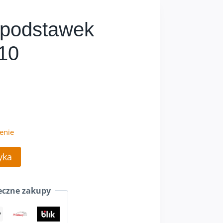
+ podstawek
10
enie
yka
czne zakupy