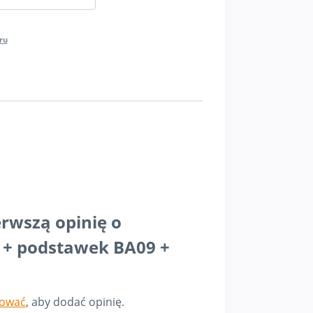
ru
erwszą opinię o
a + podstawek BA09 +
gować
, aby dodać opinię.