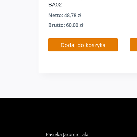
BA02
Netto:
48,78
zł
Brutto:
60,00
zł
Dodaj do koszyka
Pasieka Jaromir Talar