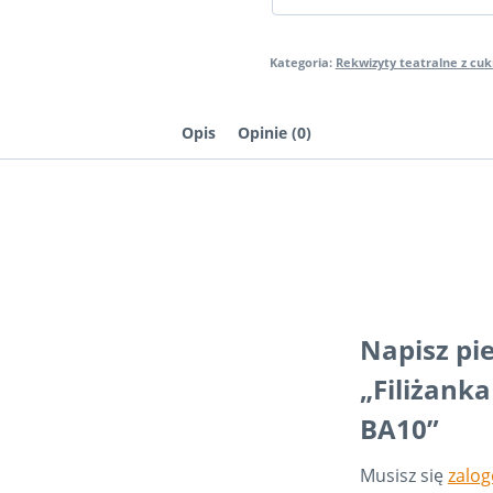
+
BA10
Kategoria:
Rekwizyty teatralne z cuk
Opis
Opinie (0)
Napisz pi
„Filiżank
BA10”
Musisz się
zalo