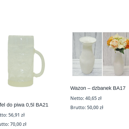
Wazon – dzbanek BA17
Netto:
40,65
zł
fel do piwa 0,5l BA21
Brutto:
50,00
zł
tto:
56,91
zł
utto:
70,00
zł