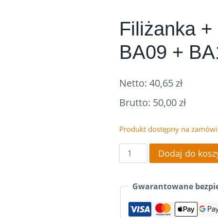
Filiżanka 
BA09 + BA
Netto:
40,65
zł
Brutto:
50,00
zł
Produkt dostępny na zamówi
ilość
Dodaj do kosz
Filiżanka
+
Gwarantowane bezpie
podstawek
BA09