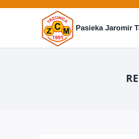
Przejdź
do
treści
Pasieka Jaromir T
RE