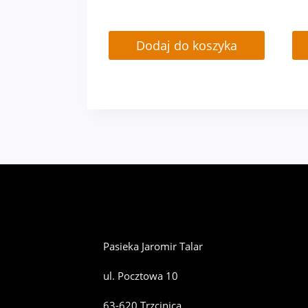
Dodaj do koszyka
Pasieka Jaromir Talar
ul. Pocztowa 10
63-620 Trzcinica