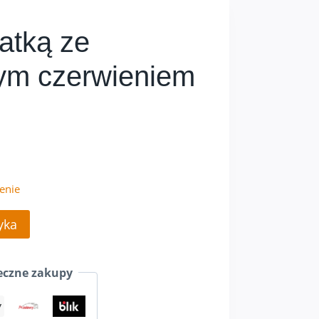
atką ze
ym czerwieniem
enie
yka
czne zakupy