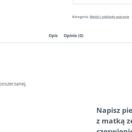
sprawdzonym
czerwieniem
Kategoria:
Matki i odkłady pszczele
Opis
Opinie (0)
poszerzanej.
Napisz pi
z matką 
czerwien