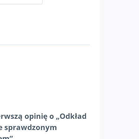
erwszą opinię o „Odkład
ze sprawdzonym
iem”