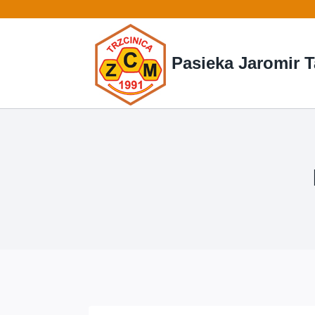
Przejdź
do
treści
Pasieka Jaromir T