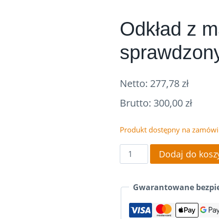
Odkład z m
sprawdzon
Netto:
277,78
zł
Brutto:
300,00
zł
Produkt dostępny na zamówi
ilość
Dodaj do kosz
Odkład
z
Gwarantowane bezpie
matką
ze