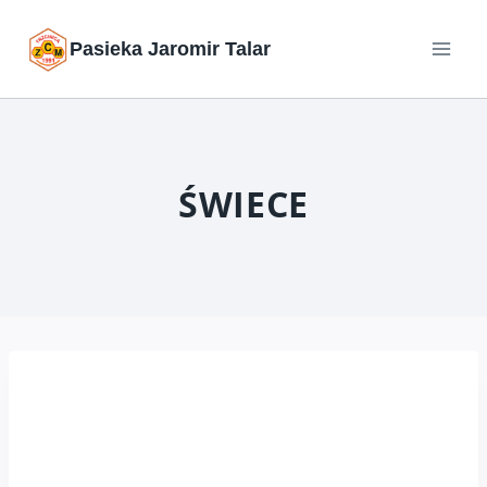
Przejdź
Pasieka Jaromir Talar
do
treści
ŚWIECE