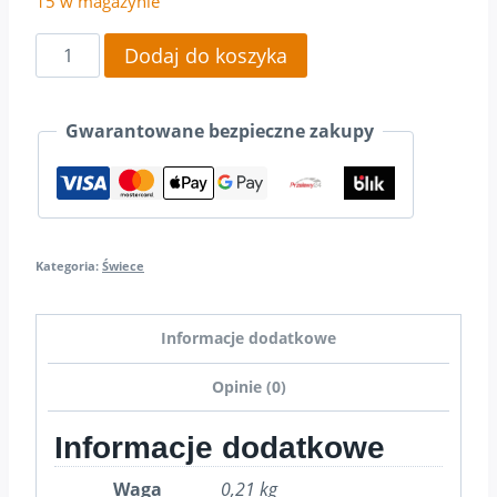
15 w magazynie
ilość
Dodaj do koszyka
Świeca
jajko
Gwarantowane bezpieczne zakupy
SW03
Kategoria:
Świece
Informacje dodatkowe
Opinie (0)
Informacje dodatkowe
Waga
0,21 kg