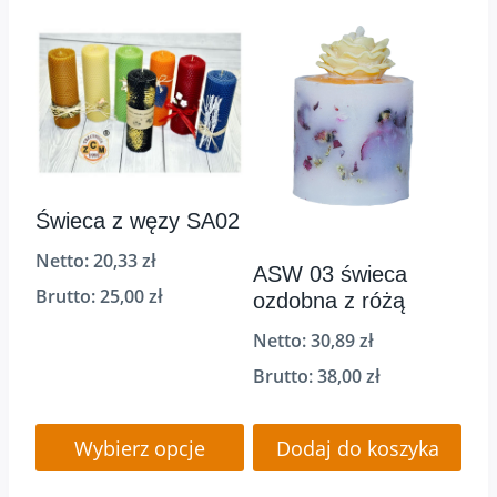
Ten
produkt
ma
wiele
wariantów.
Opcje
można
Świeca z węzy SA02
wybrać
Netto:
20,33
zł
ASW 03 świeca
na
Brutto:
25,00
zł
ozdobna z różą
stronie
Netto:
30,89
zł
produktu
Brutto:
38,00
zł
Wybierz opcje
Dodaj do koszyka
Ten