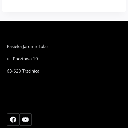
produkt
ma
wiele
wariantów.
Opcje
Pasieka Jaromir Talar
można
ul. Pocztowa 10
wybrać
na
63-620 Trzcinica
stronie
produktu