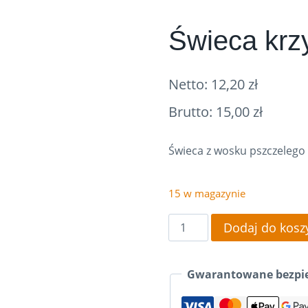
Świeca kr
Netto:
12,20
zł
Brutto:
15,00
zł
Świeca z wosku pszczelego
15 w magazynie
ilość
Dodaj do kosz
Świeca
krzyż
Gwarantowane bezpie
SW04