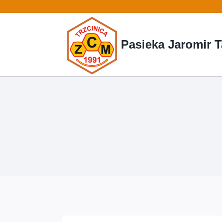
Przejdź
do
treści
Pasieka Jaromir T