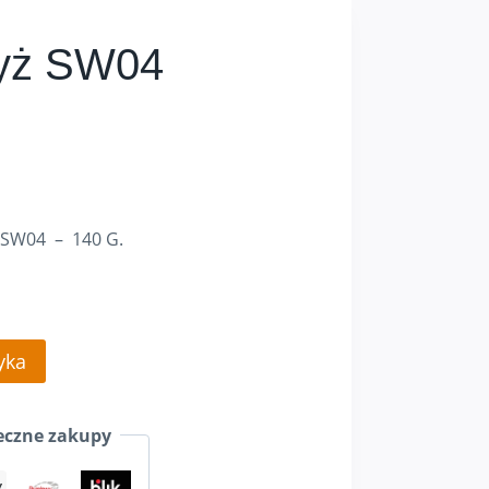
zyż SW04
 SW04 – 140 G.
yka
czne zakupy