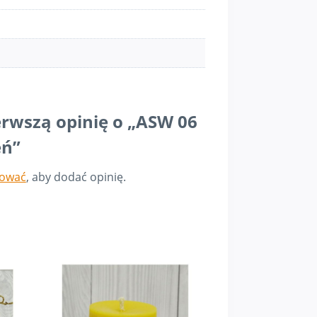
erwszą opinię o „ASW 06
eń”
gować
, aby dodać opinię.