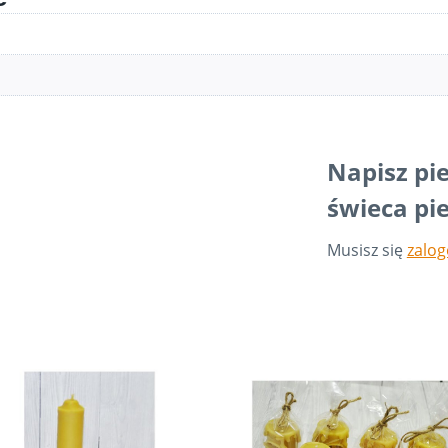
Napisz pi
świeca pi
Musisz się
zalo