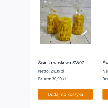
Świeca woskowa SW07
Św
Netto:
24,39
zł
Ne
Brutto:
30,00
zł
Br
Dodaj do koszyka