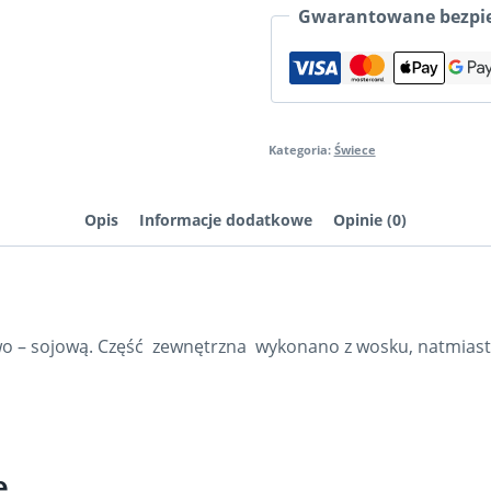
06
Gwarantowane bezpie
świeca
pień
Kategoria:
Świece
Opis
Informacje dodatkowe
Opinie (0)
o – sojową. Część zewnętrzna wykonano z wosku, natmiast 
e