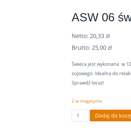
ASW 06 świ
Netto:
20,33
zł
Brutto:
25,00
zł
Świeca jest wykonana w 10
sojowego. Idealna do relak
Sprawdź teraz!
2 w magazynie
ilość
Dodaj do kosz
ASW