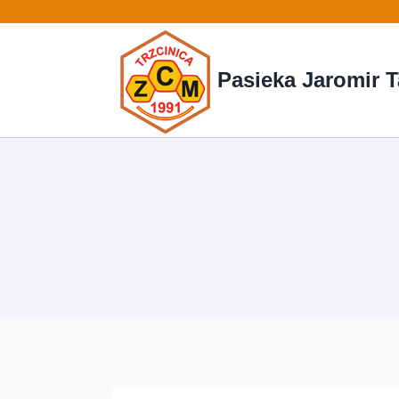
Przejdź
do
treści
Pasieka Jaromir T