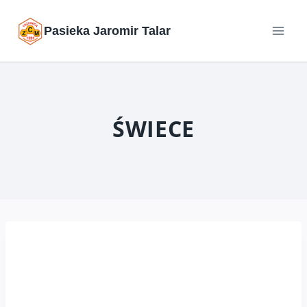
Przejdź
Pasieka Jaromir Talar
do
treści
ŚWIECE