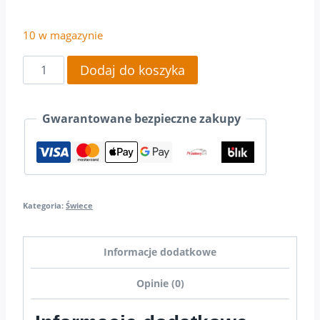
10 w magazynie
ilość
Dodaj do koszyka
Świeca
z
Gwarantowane bezpieczne zakupy
zającem
SW05
Kategoria:
Świece
Informacje dodatkowe
Opinie (0)