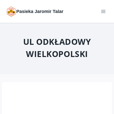
Przejdź
Pasieka Jaromir Talar
do
treści
UL ODKŁADOWY
WIELKOPOLSKI