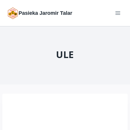
Przejdź
Pasieka Jaromir Talar
do
treści
ULE