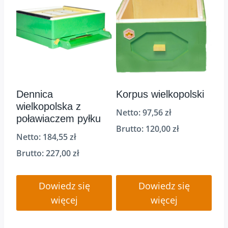
Dennica
Korpus wielkopolski
wielkopolska z
Netto:
97,56
zł
poławiaczem pyłku
Brutto:
120,00
zł
Netto:
184,55
zł
Brutto:
227,00
zł
Dowiedz się
Dowiedz się
więcej
więcej