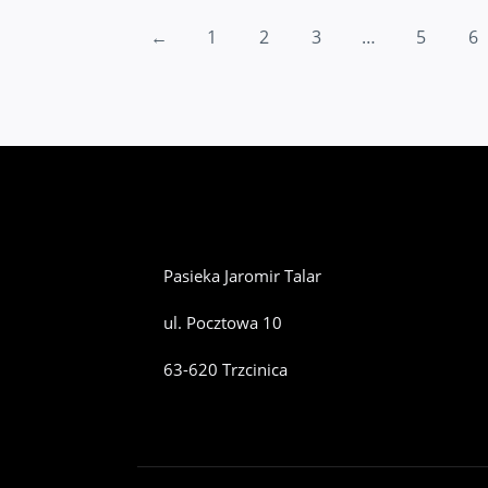
←
1
2
3
…
5
6
Pasieka Jaromir Talar
ul. Pocztowa 10
63-620 Trzcinica