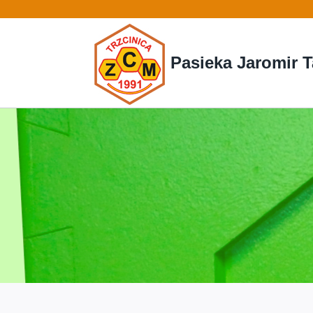
Przejdź
do
treści
Pasieka Jaromir T