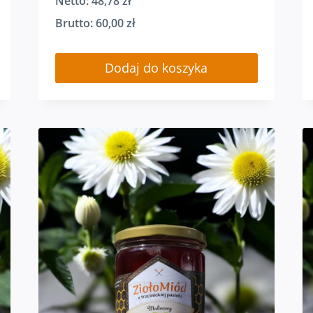
Netto:
48,78
zł
Brutto:
60,00
zł
Dodaj do koszyka